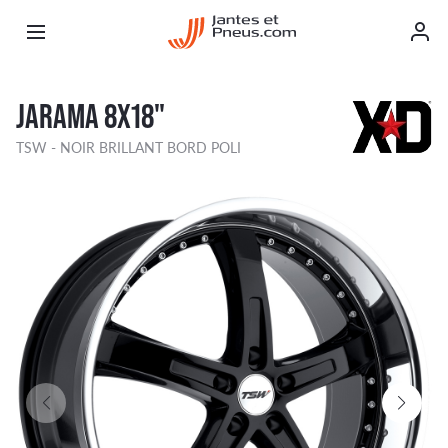
JARAMA 8X18"
TSW - NOIR BRILLANT BORD POLI