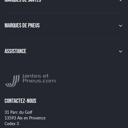
MAK
OZ
GMP
MARQUES DE PNEUS
JAPAN RACING
RACER
CONTINENTAL
TSW
MICHELIN
MSW
PIRELLI
ASSISTANCE
BBS
HANKOOK
BRIDGESTONE
Indice de charge des pneus
YOKOHAMA
Indice de vitesse des pneus
NANKANG
Montage et démontage de vos pneus
GOODYEAR
Spécificités pour certains pneus
CONTACTEZ-NOUS
31 Parc du Golf
13593 Aix en Provence
Cedex 3