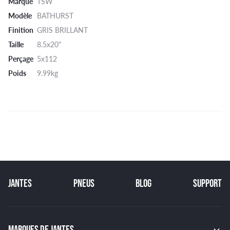
Marque
TSW
Modèle
BATHURST
Finition
GRIS BRILLANT
Taille
8.5x20"
Perçage
5x112
Poids
9.99kg
JANTES
PNEUS
BLOG
SUPPORT
MARQUES DE JANTES