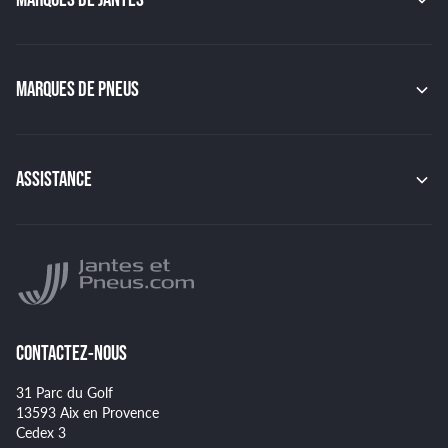
MAK
OZ
GMP
MARQUES DE PNEUS
JAPAN RACING
RACER
CONTINENTAL
TSW
MICHELIN
MSW
PIRELLI
ASSISTANCE
BBS
HANKOOK
BRIDGESTONE
Indice de charge des pneus
YOKOHAMA
Indice de vitesse des pneus
NANKANG
Montage et démontage de vos pneus
GOODYEAR
Spécificités pour certains pneus
CONTACTEZ-NOUS
31 Parc du Golf
13593 Aix en Provence
Cedex 3