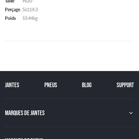
Taille
9x20"
Perçage
5x114.3
Poids
10.44kg
JANTES
PNEUS
BLOG
SUPPORT
MARQUES DE JANTES
MAK
OZ
GMP