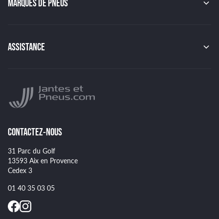
MARQUES DE PNEUS
JAPAN RACING
RACER
CONTINENTAL
TSW
MICHELIN
MSW
PIRELLI
BBS
ASSISTANCE
HANKOOK
BRIDGESTONE
Indice de charge des pneus
YOKOHAMA
Indice de vitesse des pneus
NANKANG
Montage et démontage de vos pneus
GOODYEAR
Spécificités pour certains pneus
CONTACTEZ-NOUS
31 Parc du Golf
13593 Aix en Provence
Cedex 3
01 40 35 03 05