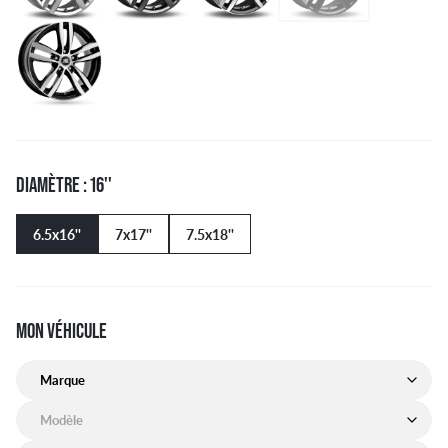
DIAMÈTRE : 16''
6.5x16''
7x17''
7.5x18''
MON VÉHICULE
Marque de mon véhicule
Modèle de mon véhicule