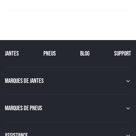
JANTES
PNEUS
BLOG
SUPPORT
MARQUES DE JANTES
MAK
OZ
GMP
MARQUES DE PNEUS
JAPAN RACING
RACER
CONTINENTAL
TSW
MICHELIN
MSW
PIRELLI
ASSISTANCE
BBS