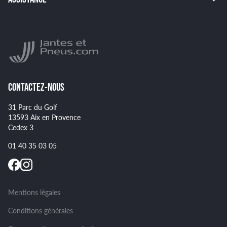
HANKOOK
BRIDGESTONE
Indice de charge des pneus
YOKOHAMA
Indice de vitesse des pneus
NANKANG
Montage et démontage de vos pneus
GOODYEAR
Spécificités pour certains pneus
CONTACTEZ-NOUS
31 Parc du Golf
13593 Aix en Provence
Cedex 3
01 40 35 03 05
Mentions légales
Conditions générales