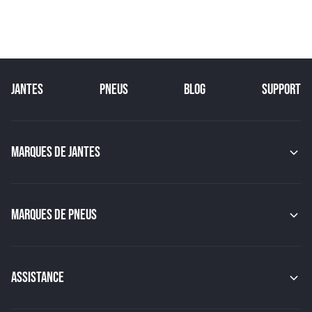
JANTES
PNEUS
BLOG
SUPPORT
MARQUES DE JANTES
MAK
OZ
GMP
MARQUES DE PNEUS
JAPAN RACING
RACER
CONTINENTAL
TSW
MICHELIN
MSW
PIRELLI
ASSISTANCE
BBS
HANKOOK
BRIDGESTONE
Indice de charge des pneus
YOKOHAMA