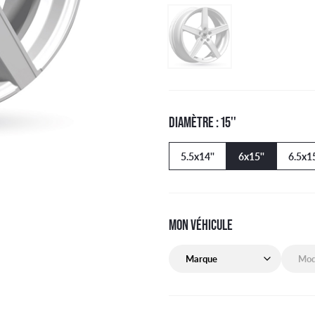
DIAMÈTRE : 15''
5.5x14''
6x15''
6.5x15
MON VÉHICULE
Marque de mon véhicule
Modèle 