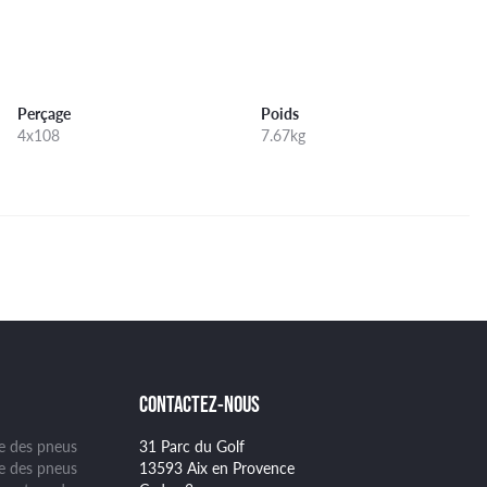
Perçage
Poids
4x108
7.67kg
CONTACTEZ-NOUS
ge des pneus
31 Parc du Golf
se des pneus
13593 Aix en Provence