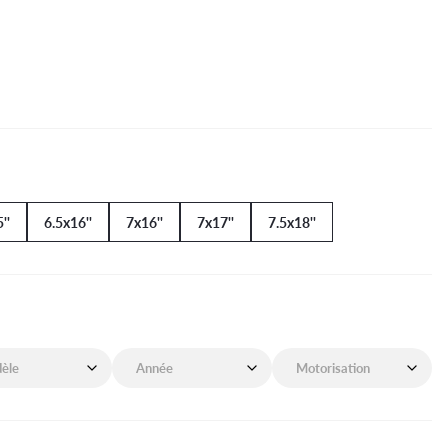
''
6.5x16''
7x16''
7x17''
7.5x18''
de mon véhicule
Année de mon véhicule
Motorisation de mon véhicu