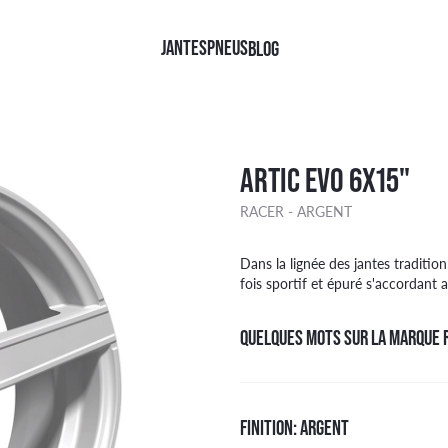
JANTES
PNEUS
BLOG
QUES
QUES
FINITIONS
TYPE
ARTIC EVO 6X15"
TINENTAL
NOIR BRILLANT
4X4
RACER - ARGENT
HELIN
NOIR FACE POLIE
CAMIONNETTE
LLI
NOIR MAT
TOURISME
AN RACING
KOOK
Face polie Noir
Dans la lignée des jantes traditi
ER
DGESTONE
ARGENT
fois sportif et épuré s'accordant 
OHAMA
Brillant Noir
W
KANG
Argent
QUELQUES MOTS SUR LA MARQUE 
DYEAR
Mat Noir
FINITION: ARGENT