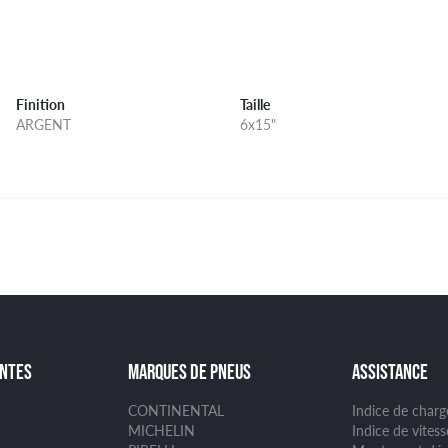
Finition
Taille
ARGENT
6x15"
ANTES
MARQUES DE PNEUS
ASSISTANCE
CONTINENTAL
Indice de char
MICHELIN
Indice de vites