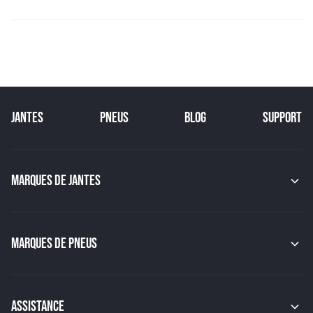
JANTES
PNEUS
BLOG
SUPPORT
MARQUES DE JANTES
MAK
OZ
GMP
MARQUES DE PNEUS
JAPAN RACING
RACER
CONTINENTAL
TSW
MICHELIN
MSW
PIRELLI
ASSISTANCE
BBS
HANKOOK