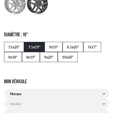
DIAMÈTRE : 19''
11x20''
7.5x19''
9x19''
8.5x20''
7x17''
8x18''
8x19''
9x20''
10x20''
MON VÉHICULE
Marque de mon véhicule
Modèle de mon véhicule
Année de mon véhicule