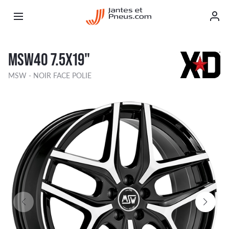
MSW40 7.5X19"
MSW - NOIR FACE POLIE