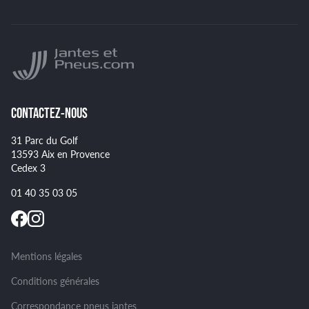
BRIDGESTONE
Indice de charge des pneus
YOKOHAMA
Indice de vitesse des pneus
NANKANG
Montage et démontage de vos pneus
GOODYEAR
Spécificités pour certains pneus
CONTACTEZ-NOUS
31 Parc du Golf
13593 Aix en Provence
Cedex 3
01 40 35 03 05
Mentions légales
Conditions générales
Correspondance pneus jantes