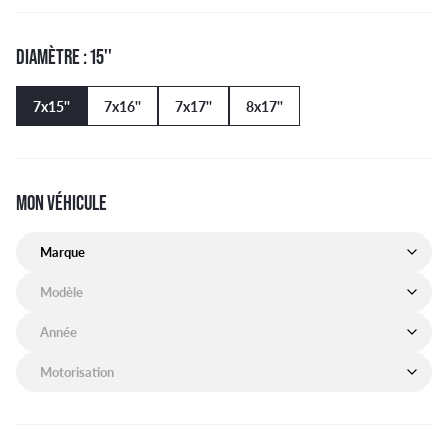
DIAMÈTRE : 15''
7x15''
7x16''
7x17''
8x17''
MON VÉHICULE
Marque de mon véhicule
Modèle de mon véhicule
Année de mon véhicule
Motorisation de mon véhicule