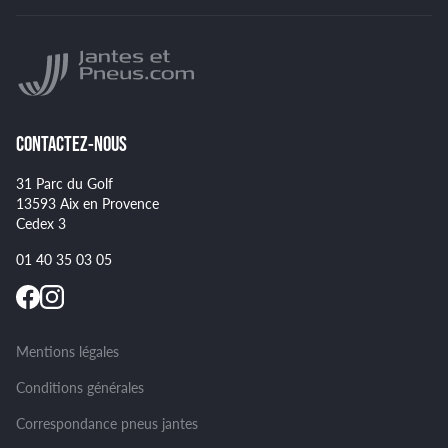
Indice de charge des pneus
YOKOHAMA
Indice de vitesse des pneus
NANKANG
Montage et démontage de vos pneus
GOODYEAR
Spécificités pour certains pneus
CONTACTEZ-NOUS
31 Parc du Golf
13593 Aix en Provence
Cedex 3
01 40 35 03 05
Mentions légales
Conditions générales
Correspondance pneus jantes