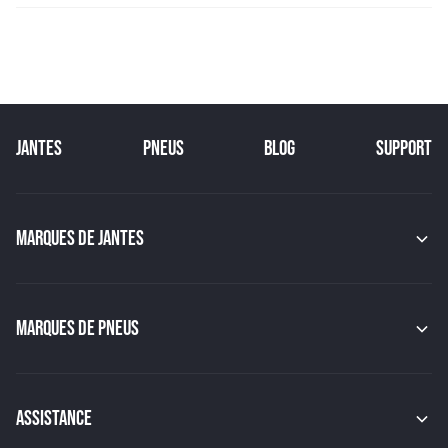
JANTES
PNEUS
BLOG
SUPPORT
MARQUES DE JANTES
MAK
OZ
GMP
MARQUES DE PNEUS
JAPAN RACING
RACER
CONTINENTAL
TSW
MICHELIN
MSW
PIRELLI
ASSISTANCE
BBS
HANKOOK
BRIDGESTONE