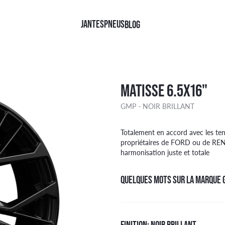
JANTES
PNEUS
BLOG
QUES
QUES
FINITIONS
TYPE
MATISSE 6.5X16"
TINENTAL
NOIR BRILLANT
4X4
GMP - NOIR BRILLANT
HELIN
NOIR FACE POLIE
CAMIONNETTE
LLI
NOIR MAT
TOURISME
AN RACING
KOOK
Face polie Noir
Totalement en accord avec les ten
ER
DGESTONE
ARGENT
propriétaires de FORD ou de RENA
OHAMA
Brillant Noir
harmonisation juste et totale
W
KANG
Argent
DYEAR
Mat Noir
QUELQUES MOTS SUR LA MARQUE 
FINITION: NOIR BRILLANT