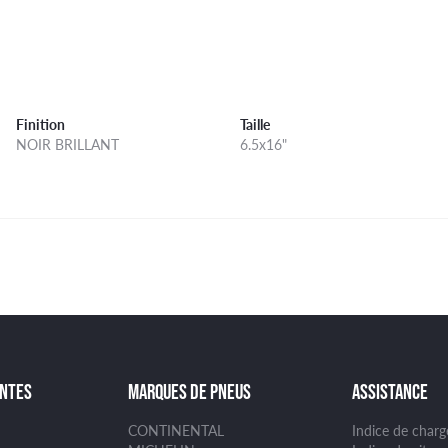
Finition
Taille
NOIR BRILLANT
6.5x16"
ANTES
MARQUES DE PNEUS
ASSISTANCE
CONTINENTAL
Indice de char