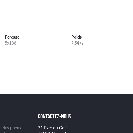
Perçage
Poids
5x108
9.54kg
CONTACTEZ-NOUS
ge des pneus
31 Parc du Golf