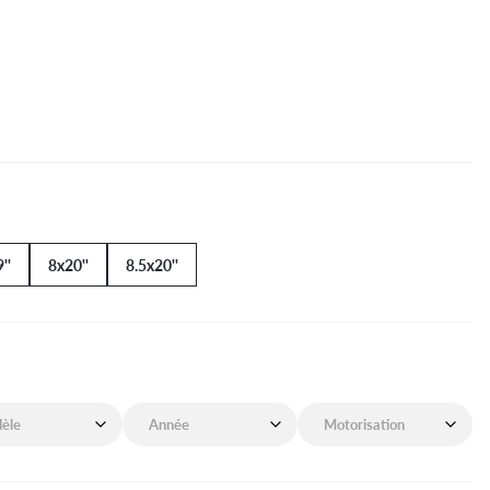
''
8x20''
8.5x20''
de mon véhicule
Année de mon véhicule
Motorisation de mon véhicu