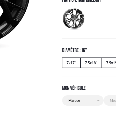
DIAMÈTRE : 16''
7x17''
7.5x18''
7.5x19
MON VÉHICULE
Marque de mon véhicule
Modèle 