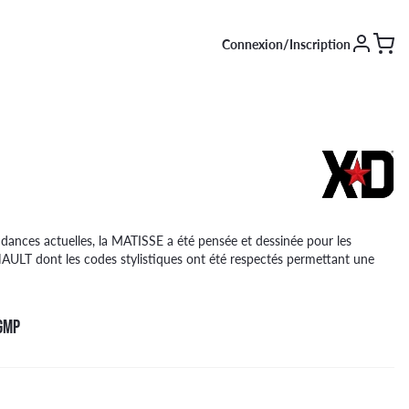
Connexion/Inscription
SAISON [EN COURS]
Été
Hiver
4 saisons
dances actuelles, la MATISSE a été pensée et dessinée pour les
ULT dont les codes stylistiques ont été respectés permettant une
GMP