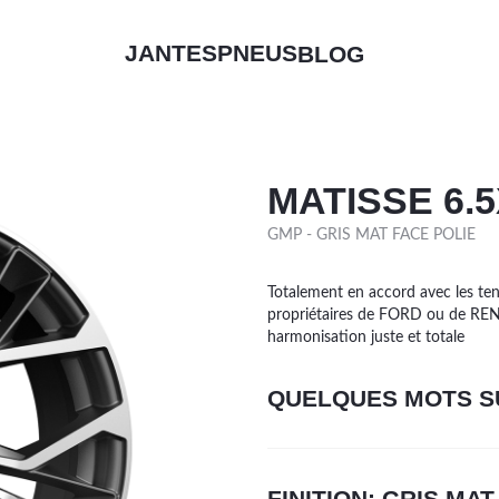
JANTES
PNEUS
BLOG
RQUES
RQUES
FINITIONS
TYPE
MATISSE 6.5
TINENTAL
NOIR BRILLANT
4X4
GMP - GRIS MAT FACE POLIE
HELIN
NOIR FACE POLIE
CAMIONNETTE
LLI
NOIR MAT
TOURISME
AN RACING
KOOK
Face polie Noir
Totalement en accord avec les ten
ER
DGESTONE
ARGENT
propriétaires de FORD ou de RENA
OHAMA
Brillant Noir
harmonisation juste et totale
W
KANG
Argent
DYEAR
Mat Noir
QUELQUES MOTS S
FINITION: GRIS MAT