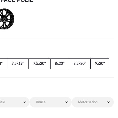
''
7.5x19''
7.5x20''
8x20''
8.5x20''
9x20''
de mon véhicule
Année de mon véhicule
Motorisation de mon véhicu