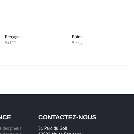
Perçage
Poids
5x112
9.7kg
NCE
CONTACTEZ-NOUS
ge des pneus
31 Parc du Golf