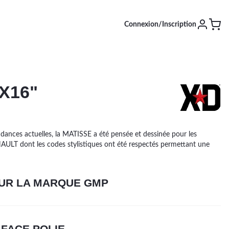
Connexion/Inscription
X16"
SAISON [EN COURS]
Été
Hiver
4 saisons
dances actuelles, la MATISSE a été pensée et dessinée pour les
ULT dont les codes stylistiques ont été respectés permettant une
UR LA MARQUE GMP
 FACE POLIE