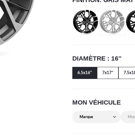
DIAMÈTRE : 16''
6.5x16''
7x17''
7.5x18
MON VÉHICULE
Marque de mon véhicule
Modèle 