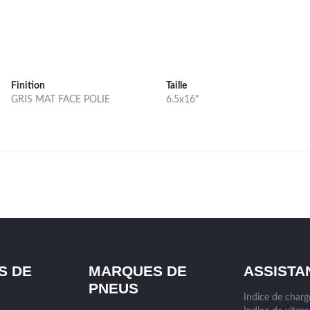
Finition
Taille
GRIS MAT FACE POLIE
6.5x16"
S DE
MARQUES DE
ASSISTA
PNEUS
Indice de char