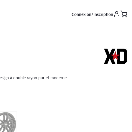
Connexion/Inscription
SAISON [EN COURS]
Été
Hiver
4 saisons
design à double rayon pur et moderne