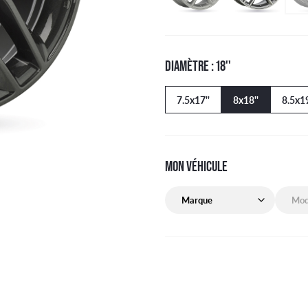
DIAMÈTRE : 18''
7.5x17''
8x18''
8.5x19
MON VÉHICULE
Marque de mon véhicule
Modèle 