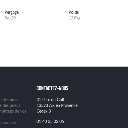
Perçage
Poids
5x120
12.8kg
CONTACTEZ-NOUS
ge des pneus
31 Parc du Golf
se des pneus
13593 Aix en Provence
montage de vos
Cedex 3
01 40 35 03 05
r certains