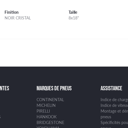
Finition
Taille
NOIR CRISTAL
8x18"
ANTES
MARQUES DE PNEUS
ASSISTANCE
CONTINENTAL
Indice de char
MICHELIN
Indice de vites
PIRELLI
Montage et dé
G
HANKOOK
pneus
BRIDGESTONE
Spécificités pou