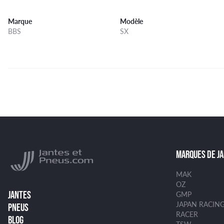
Marque
Modèle
BBS
SX
MARQUES DE J
MAK
OZ
JANTES
GMP
JAPAN RACIN
PNEUS
RACER
BLOG