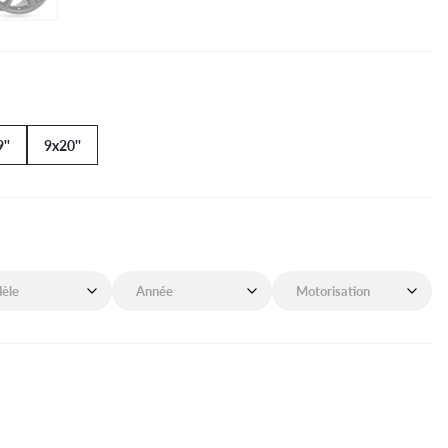
''
9x20''
de mon véhicule
Année de mon véhicule
Motorisation de mon véhicu