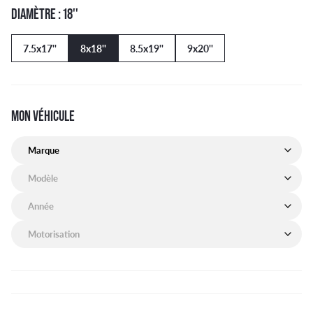
DIAMÈTRE : 18''
7.5x17''
8x18''
8.5x19''
9x20''
MON VÉHICULE
Marque de mon véhicule
Modèle de mon véhicule
Année de mon véhicule
Motorisation de mon véhicule