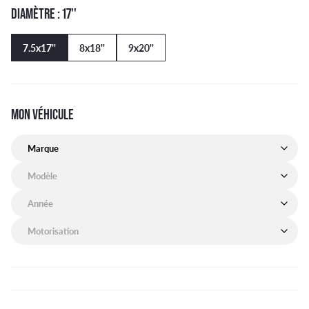
DIAMÈTRE : 17''
7.5x17''
8x18''
9x20''
MON VÉHICULE
Marque de mon véhicule
Modèle de mon véhicule
Année de mon véhicule
Motorisation de mon véhicule