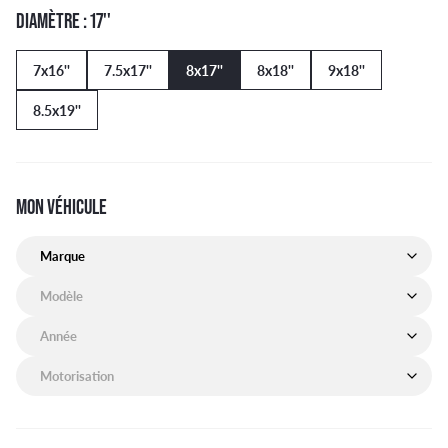
DIAMÈTRE : 17''
7x16''
7.5x17''
8x17''
8x18''
9x18''
8.5x19''
MON VÉHICULE
Marque de mon véhicule
Modèle de mon véhicule
Année de mon véhicule
Motorisation de mon véhicule