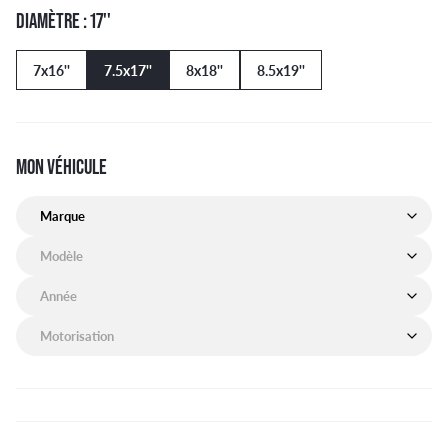
DIAMÈTRE : 17''
7x16''
7.5x17''
8x18''
8.5x19''
MON VÉHICULE
Marque de mon véhicule
Modèle de mon véhicule
Année de mon véhicule
Motorisation de mon véhicule