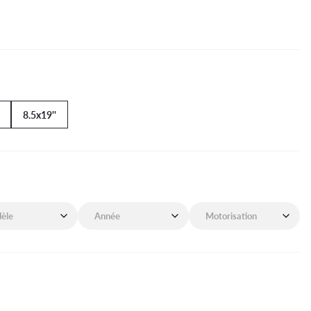
8.5x19''
de mon véhicule
Année de mon véhicule
Motorisation de mon véhicu