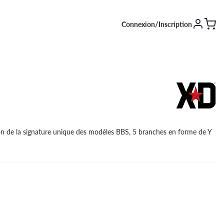
Connexion/Inscription
SAISON [EN COURS]
Été
Hiver
4 saisons
ion de la signature unique des modèles BBS, 5 branches en forme de Y