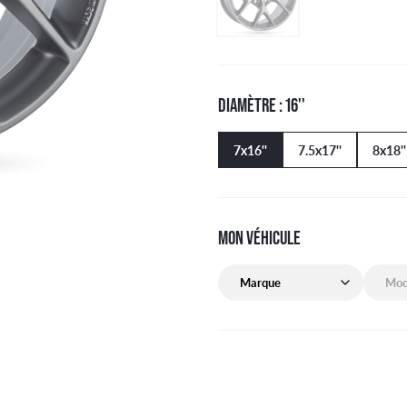
DIAMÈTRE : 16''
7x16''
7.5x17''
8x18''
MON VÉHICULE
Marque de mon véhicule
Modèle 