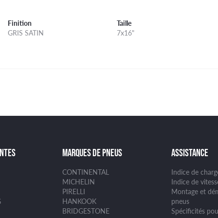
Finition
Taille
GRIS SATIN
7x16"
ANTES
MARQUES DE PNEUS
ASSISTANCE
CONTINENTAL
Indice de char
MICHELIN
Indice de vites
PIRELLI
Montage et dé
G
HANKOOK
pneus
BRIDGESTONE
Spécificités pou