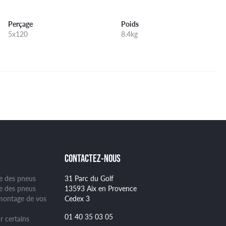
Perçage
Poids
5x120
8.4kg
CONTACTEZ-NOUS
ge des pneus
31 Parc du Golf
se des pneus
13593 Aix en Provence
montage de vos
Cedex 3
01 40 35 03 05
r certains