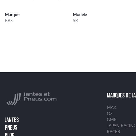
Marque
Modèle
BBS
SR
MARQUES DE J
MAK
OZ
JANTES
GMP
JAPAN RACIN
PNEUS
RACER
BLOG