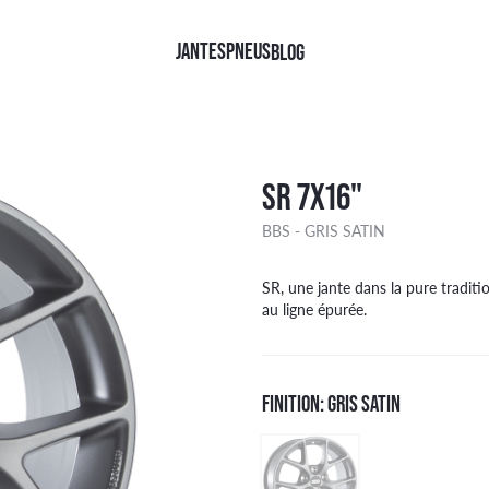
JANTES
PNEUS
BLOG
QUES
QUES
FINITIONS
TYPE
SR 7X16"
TINENTAL
NOIR BRILLANT
4X4
BBS - GRIS SATIN
HELIN
NOIR FACE POLIE
CAMIONNETTE
LLI
NOIR MAT
TOURISME
AN RACING
KOOK
Face polie Noir
SR, une jante dans la pure tradit
ER
DGESTONE
ARGENT
au ligne épurée.
OHAMA
Brillant Noir
W
KANG
Argent
DYEAR
Mat Noir
FINITION: GRIS SATIN