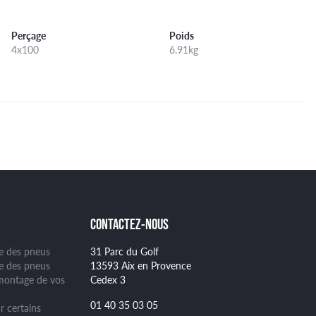
Perçage
Poids
4x100
6.91kg
CONTACTEZ-NOUS
ge des pneus
31 Parc du Golf
se des pneus
13593 Aix en Provence
montage de vos
Cedex 3
01 40 35 03 05
r certains