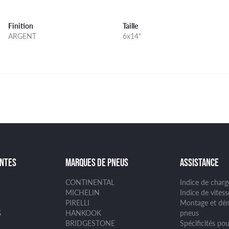
Finition
Taille
ARGENT
6x14"
ANTES
MARQUES DE PNEUS
ASSISTANCE
CONTINENTAL
Indice de char
MICHELIN
Indice de vites
PIRELLI
Montage et dé
G
HANKOOK
pneus
BRIDGESTONE
Spécificités pou