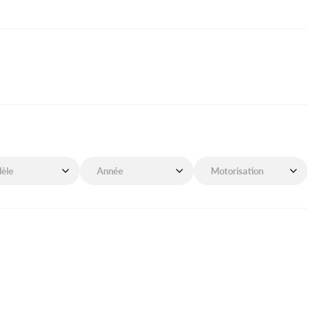
de mon véhicule
Année de mon véhicule
Motorisation de mon véhicu