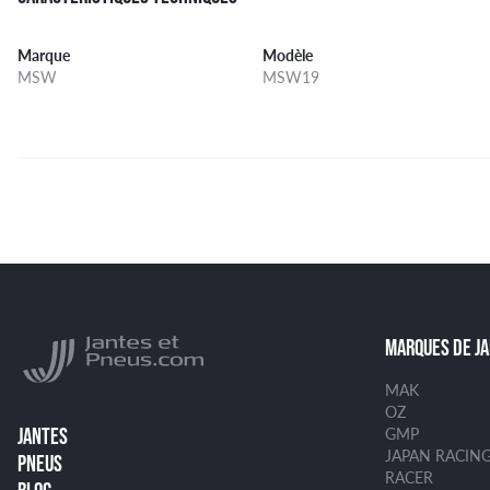
Marque
Modèle
MSW
MSW19
MARQUES DE J
MAK
OZ
GMP
JANTES
JAPAN RACIN
PNEUS
RACER