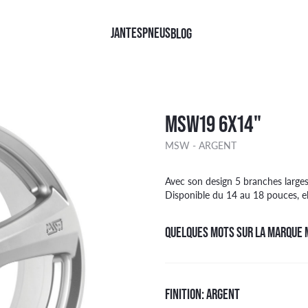
JANTES
PNEUS
BLOG
QUES
QUES
FINITIONS
TYPE
MSW19 6X14"
TINENTAL
NOIR BRILLANT
4X4
MSW - ARGENT
HELIN
NOIR FACE POLIE
CAMIONNETTE
LLI
NOIR MAT
TOURISME
AN RACING
KOOK
Face polie Noir
Avec son design 5 branches larges
ER
DGESTONE
ARGENT
Disponible du 14 au 18 pouces, el
OHAMA
Brillant Noir
W
KANG
Argent
QUELQUES MOTS SUR LA MARQUE
DYEAR
Mat Noir
FINITION: ARGENT